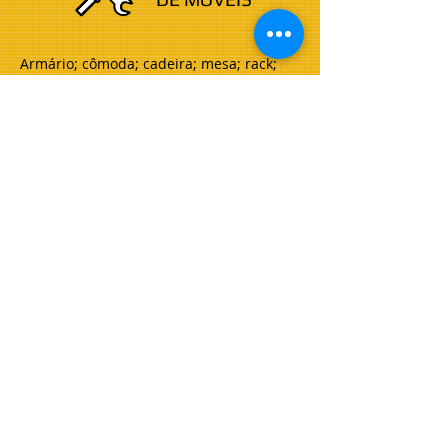
Armário; cômoda; cadeira; mesa; rack;
painel; sapateira; cama; armário de aço;
estante; berço. Instalação de prateleiras,
suporte de TV, forno, dentre outros...
ILUMINAÇÃO
Troca de lâmpadas; novo ponto de luz;
interruptor estragado; troca ou
instalação de luminária; troca de fiação...
TORNEIRAS