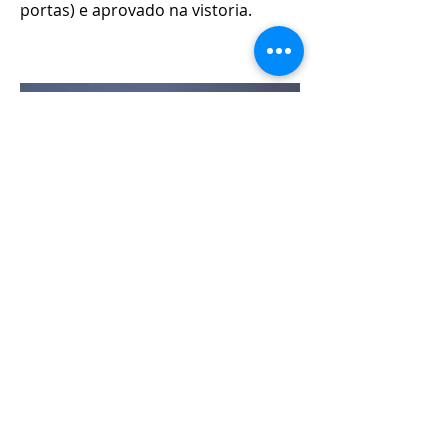
portas) e aprovado na vistoria.
pintura de paredes e teto de gesso
Foi feito um rebaixamento do teto,
não por mim, mas fiquei por
emassar e pintar, também a parte